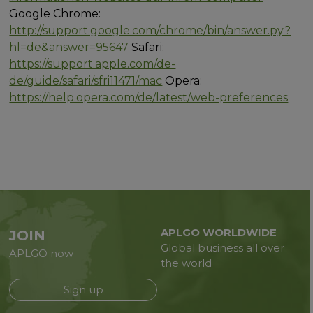
Google Chrome:
http://support.google.com/chrome/bin/answer.py?
hl=de&answer=95647
Safari:
https://support.apple.com/de-
de/guide/safari/sfri11471/mac
Opera:
https://help.opera.com/de/latest/web-preferences
APLGO WORLDWIDE
JOIN
Global business all over
APLGO now
the world
Sign up